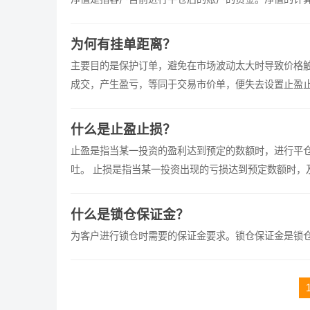
为何有挂单距离？
主要目的是保护订单，避免在市场波动太大时导致价格
成交，产生盈亏，等同于交易市价单，便失去设置止盈
什么是止盈止损？
止盈是指当某一投资的盈利达到预定的数额时，进行平
吐。 止损是指当某一投资出现的亏损达到预定数额时，及时斩仓出局，以避免形成 更大的亏损。其目的就在于投资失误时把损失限定
在较小的范围内。
什么是锁仓保证金？
为客户进行锁仓时需要的保证金要求。锁仓保证金是锁仓
文
章
导