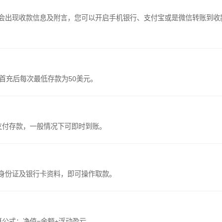
道，会出现收款信息及附言，您可以开启手机银行、支付宝或是微信转账到收
成首充后每次最低存款为50美元。
支付存款，一般情况下可即时到账。
好身份证及银行卡资料，即可操作取款。
公式：净值=余额+浮动盈亏。